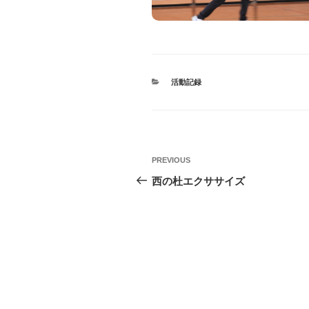
CATEGORIES
活動記録
投
Previous
PREVIOUS
稿
Post
西の杜エクササイズ
ナ
ビ
ゲ
ー
シ