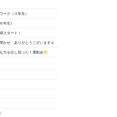
ワーク（４年生）
６年生）
清掃スタート！
聞かせ ありがとうございます☺
も力を出し切った！運動会
月