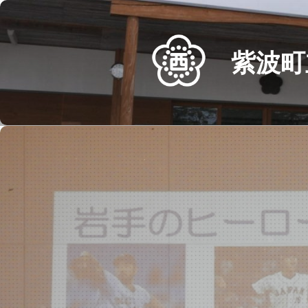
Skip
to
content
紫波町