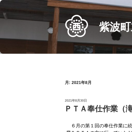
Skip
to
content
紫波町
月:
2021年8月
POSTED
2021年8月30日
ON
ＰＴＡ奉仕作業（
６月の第１回の奉仕作業に続