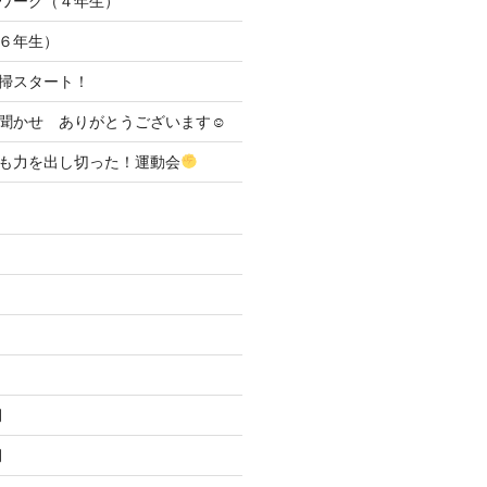
ワーク（４年生）
６年生）
清掃スタート！
聞かせ ありがとうございます☺
も力を出し切った！運動会
月
月