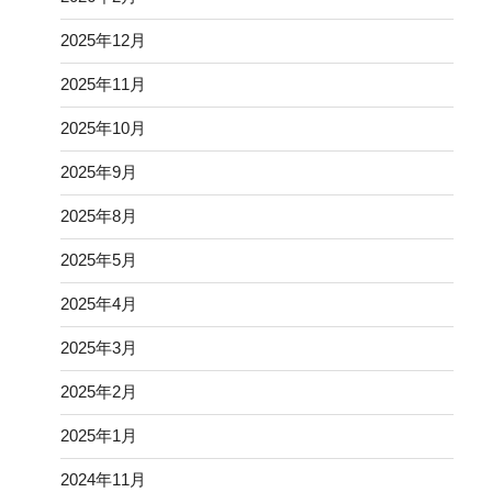
投
Next
Page
1
page
稿
の
ペ
Search
Search
ー
for:
ジ
最近の投稿
送
り
フィールドワーク（４年生）
修学旅行（６年生）
縦割り班清掃スタート！
楽しい読み聞かせ ありがとうございます☺
赤組も白組も力を出し切った！運動会