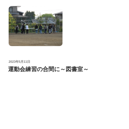
POSTED
2023年5月11日
ON
運動会練習の合間に～図書室～