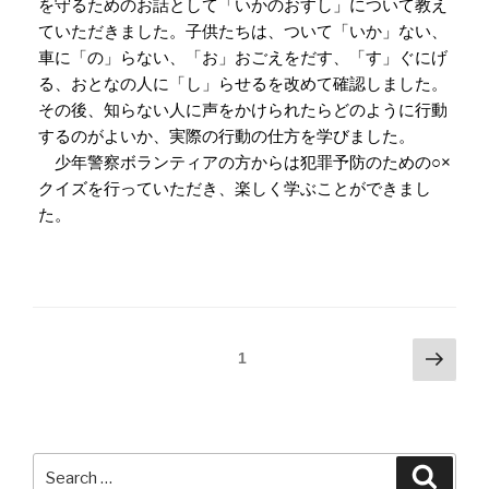
POSTED
2023年5月2日
ON
防犯教室（１・２年生）