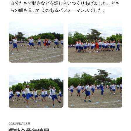
自分たちで動きなどを話し合いつくりあげました。どち
らの組も見ごたえのあるパフォーマンスでした。
POSTED
2023年5月18日
ON