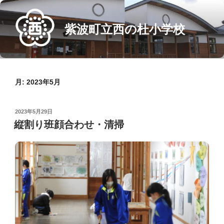
Skip
to
紫波町立西の杜小学校
content
月:
2023年5月
POSTED
2023年5月29日
ON
縦割り班顔合わせ・清掃