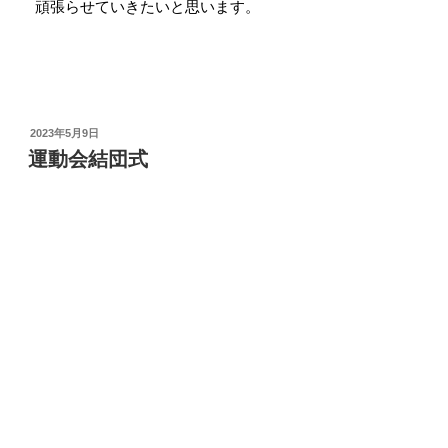
認しました。
高学年の動き方を手本にしながら、低学年もしっかり
覚えようとする姿が見られました。全校がしっかり話を
聞いて動く様子が見られ、１回目の練習とは思えないほ
どよくできていました。
一人一人が輝く運動会を目指して、これからの練習も
頑張らせていきたいと思います。
POSTED
2023年5月9日
ON
運動会結団式