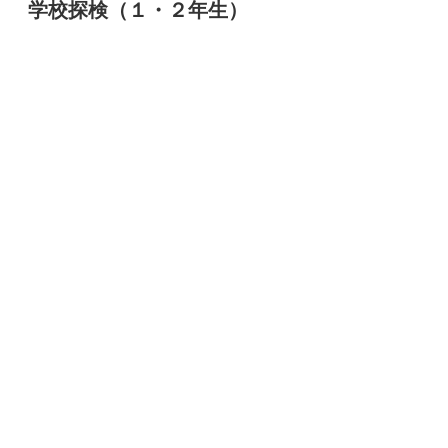
ありました。
また、各組の応援団長、副団長、応援団が紹介され、
意気込みが述べられた後、めあてや応援内容が説明され
ました。今年度も手拍子や鳴り物道具を使用したエール
やパフォーマンスが計画されており、これから練習が始
まります。
※ 昼休みには高学年が１回目の係会も行いました。運
動会モードに突入です。
POSTED
2023年5月8日
ON
学校探検（１・２年生）