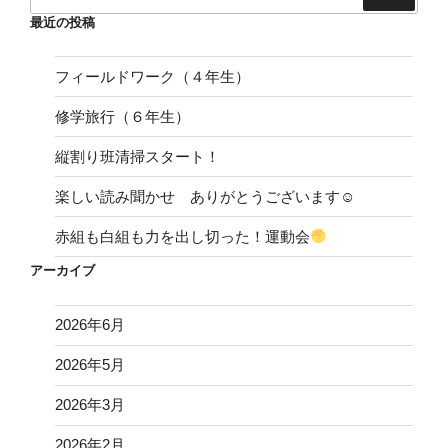
５月１日（金）に紫波警察署生活安全課少年補導員の
方と紫波地区少年警察ボランティアの方にお越しいただ
き、防犯教室を行いました。
昨年度に引き続き、少年補導員の方からは、自分の命
を守るためのお話として「いかのおすし」について教え
ていただきました。子供たちは、ついて「いか」ない、
車に「の」らない、「お」おごえをだす、「す」ぐにげ
る、おとなの人に「し」らせるを改めて確認しました。
その後、知らない人に声をかけられたらどのように行動
するのがよいか、実際の行動の仕方を学びました。
少年警察ボランティアの方からは犯罪予防のための○×
クイズを行っていただき、楽しく学ぶことができまし
た。