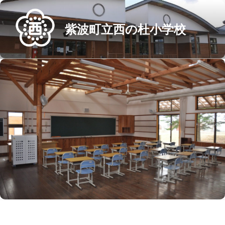
Skip
to
紫波町立西の杜小学校
content