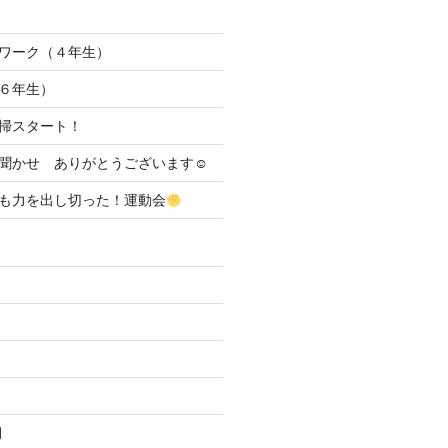
ワーク（４年生）
６年生）
清掃スタート！
聞かせ ありがとうございます☺
も力を出し切った！運動会
月