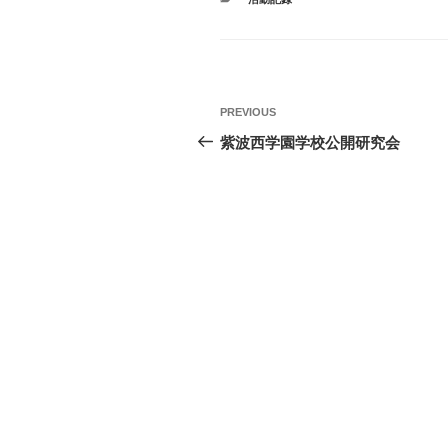
投
Previous
PREVIOUS
稿
Post
紫波西学園学校公開研究会
ナ
ビ
ゲ
ー
シ
ョ
ン