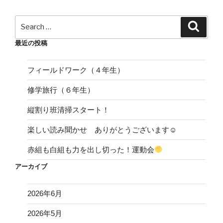
ョ
ン
Search
Search
for:
最近の投稿
フィールドワーク（４年生）
修学旅行（６年生）
縦割り班清掃スタート！
楽しい読み聞かせ ありがとうございます☺
赤組も白組も力を出し切った！運動会
アーカイブ
2026年6月
2026年5月