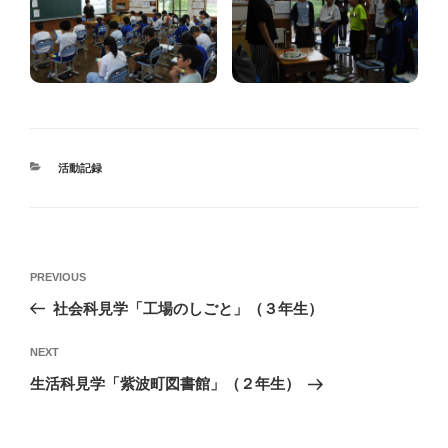
CATEGORIES
活動記録
投
Previous
PREVIOUS
稿
Post
社会科見学「工場のしごと」（３年生）
ナ
ビ
Next
NEXT
ゲ
Post
生活科見学「紫波町図書館」（２年生）
ー
シ