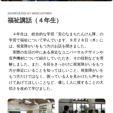
POSTED
2023年9月29日
BY
WEBCUSTMER
ON
福祉講話（４年生）
４年生は、総合的な学習「安心なまちたんけん隊」の
学習で福祉について学んでいます。９月２８日（木）に
は、視覚障がいをもつ方のお話を聞きました。
実際の生活の中にある身近なユニバーサルデザインや
音声機材について紹介していただき、その役割などを理
解しました。また、今回をきっかけに視覚障がいをもつ
方が身近にいることを知ってほしいこと。視覚障がいを
もつ方だけではなく、困っている人を見かけたら声をか
けてあげてほしいことなど、優しく人に接することの大
切さを改めて学びました。