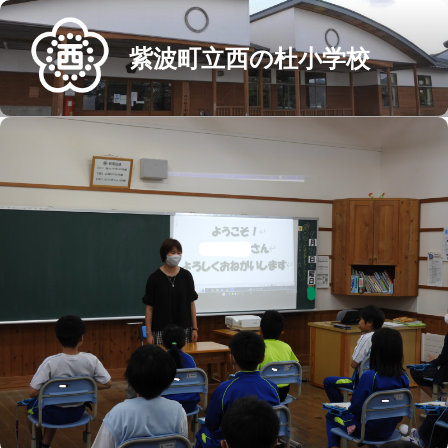
Skip
to
紫波町立西の杜小学校
content