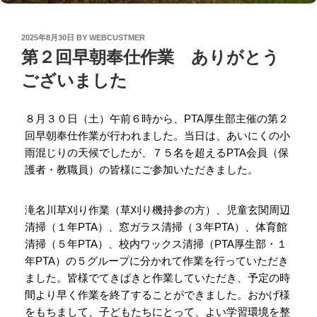
POSTED
2025年8月30日
BY
WEBCUSTMER
ON
第２回早朝奉仕作業 ありがとう
ございました
８月３０日（土）午前６時から、PTA厚生部主催の第２
回早朝奉仕作業が行われました。当日は、あいにくの小
雨混じりの天候でしたが、７５名を超えるPTA会員（保
護者・教職員）の皆様にご参加いただきました。
滝名川草刈り作業（草刈り機持参の方）、児童玄関周辺
清掃（１年PTA）、窓ガラス清掃（３年PTA）、体育館
清掃（５年PTA）、校内ワックス清掃（PTA厚生部・１
年PTA）の５グループに分かれて作業を行っていただき
ました。皆様でてきぱきと作業していただき、予定の時
間より早く作業を終了することができました。おかげ様
をもちまして、子どもたちにとって、よい学習環境を整