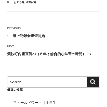
CATEGORIES
お知らせ
,
活動記録
投
Previous
PREVIOUS
稿
Post
陸上記録会練習開始
ナ
ビ
Next
NEXT
ゲ
Post
紫波町内産直調べ（５年；総合的な学習の時間）
ー
シ
ョ
ン
Search
Search
for:
最近の投稿
フィールドワーク（４年生）