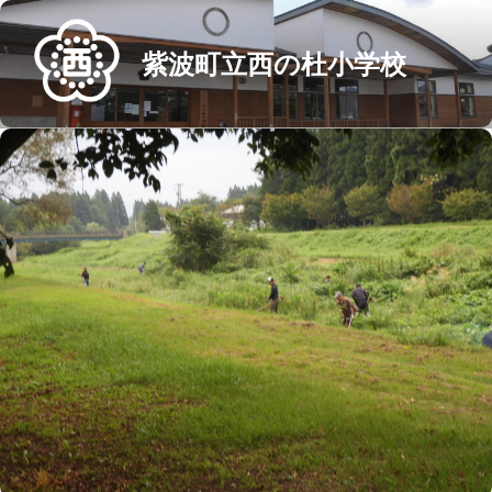
Skip
to
紫波町立西の杜小学校
content