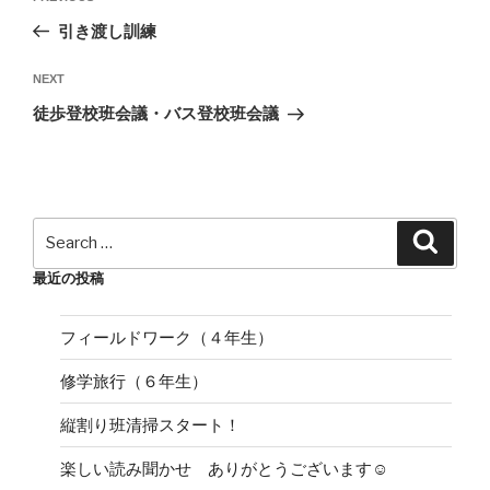
稿
Post
引き渡し訓練
ナ
ビ
Next
NEXT
ゲ
Post
徒歩登校班会議・バス登校班会議
ー
シ
ョ
ン
Search
Search
for:
最近の投稿
フィールドワーク（４年生）
修学旅行（６年生）
縦割り班清掃スタート！
楽しい読み聞かせ ありがとうございます☺