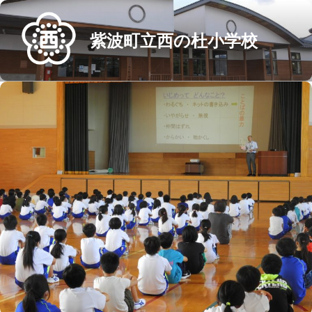
Skip
to
紫波町立西の杜小学校
content