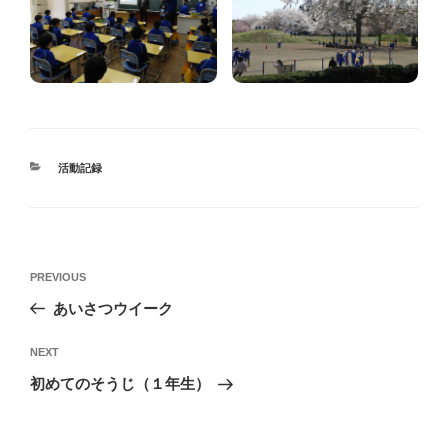
CATEGORIES
活動記録
投
Previous
PREVIOUS
稿
Post
あいさつウイーク
ナ
ビ
Next
NEXT
ゲ
Post
初めてのそうじ（１年生）
ー
シ