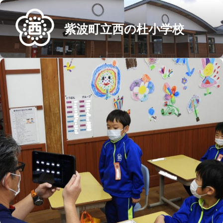
Skip
to
紫波町立西の杜小学校
content