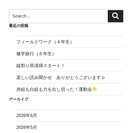
ョ
ン
Search
Search
for:
最近の投稿
フィールドワーク（４年生）
修学旅行（６年生）
縦割り班清掃スタート！
楽しい読み聞かせ ありがとうございます☺
赤組も白組も力を出し切った！運動会
アーカイブ
2026年6月
2026年5月