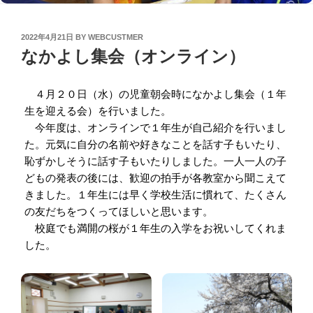
POSTED
2022年4月21日
BY
WEBCUSTMER
ON
なかよし集会（オンライン）
４月２０日（水）の児童朝会時になかよし集会（１年
生を迎える会）を行いました。
今年度は、オンラインで１年生が自己紹介を行いまし
た。元気に自分の名前や好きなことを話す子もいたり、
恥ずかしそうに話す子もいたりしました。一人一人の子
どもの発表の後には、歓迎の拍手が各教室から聞こえて
きました。１年生には早く学校生活に慣れて、たくさん
の友だちをつくってほしいと思います。
校庭でも満開の桜が１年生の入学をお祝いしてくれま
した。