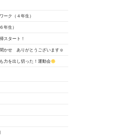
ワーク（４年生）
６年生）
清掃スタート！
聞かせ ありがとうございます☺
も力を出し切った！運動会
月