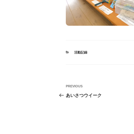
CATEGORIES
活動記録
投
Previous
PREVIOUS
稿
Post
あいさつウイーク
ナ
ビ
ゲ