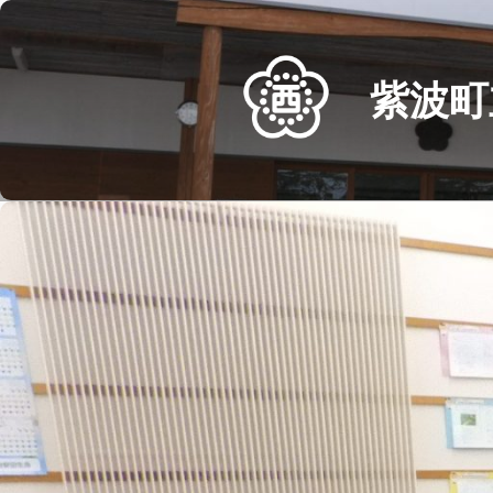
Skip
to
content
紫波町