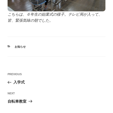
こちらは、６年生の始業式の様子。テレビ局が入って、
皆、緊張気味の朝でした。
CATEGORIES
お知らせ
投
Previous
PREVIOUS
稿
Post
入学式
ナ
ビ
Next
NEXT
ゲ
Post
自転車教室
ー