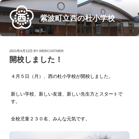
Skip
to
紫波町立西の杜小学校
content
POSTED
2021年4月12日
BY
WEBCUSTMER
ON
開校しました！
４月５日（月）、西の杜小学校が開校しました。
新しい学校、新しい友達、新しい先生方とスタートで
す。
全校児童２３０名、みんな元気です。