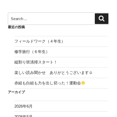
シ
ョ
ン
Search
Search
for:
最近の投稿
フィールドワーク（４年生）
修学旅行（６年生）
縦割り班清掃スタート！
楽しい読み聞かせ ありがとうございます☺
赤組も白組も力を出し切った！運動会
アーカイブ
2026年6月
2026年5月